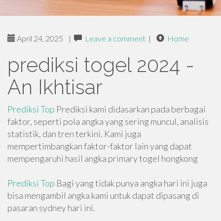
April 24, 2025
|
Leave a comment
|
Home
prediksi togel 2024 -
An Ikhtisar
Prediksi Top
Prediksi kami didasarkan pada berbagai
faktor, seperti pola angka yang sering muncul, analisis
statistik, dan tren terkini. Kami juga
mempertimbangkan faktor-faktor lain yang dapat
mempengaruhi hasil angka primary togel hongkong
Prediksi Top
Bagi yang tidak punya angka hari ini juga
bisa mengambil angka kami untuk dapat dipasang di
pasaran sydney hari ini.