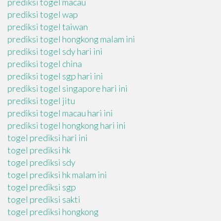
prediksi togel macau
prediksi togel wap
prediksi togel taiwan
prediksi togel hongkong malam ini
prediksi togel sdy hari ini
prediksi togel china
prediksi togel sgp hari ini
prediksi togel singapore hari ini
prediksi togel jitu
prediksi togel macau hari ini
prediksi togel hongkong hari ini
togel prediksi hari ini
togel prediksi hk
togel prediksi sdy
togel prediksi hk malam ini
togel prediksi sgp
togel prediksi sakti
togel prediksi hongkong