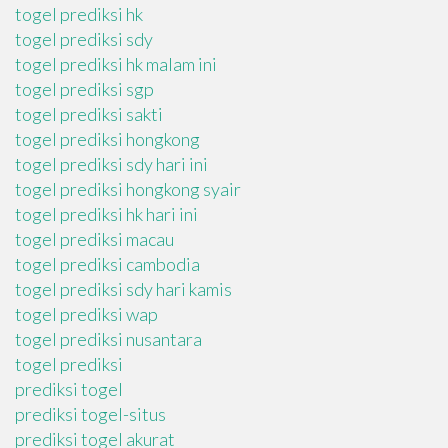
togel prediksi hk
togel prediksi sdy
togel prediksi hk malam ini
togel prediksi sgp
togel prediksi sakti
togel prediksi hongkong
togel prediksi sdy hari ini
togel prediksi hongkong syair
togel prediksi hk hari ini
togel prediksi macau
togel prediksi cambodia
togel prediksi sdy hari kamis
togel prediksi wap
togel prediksi nusantara
togel prediksi
prediksi togel
prediksi togel-situs
prediksi togel akurat