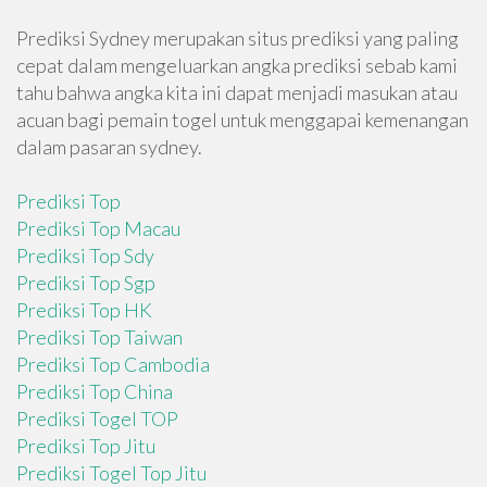
Prediksi Sydney merupakan situs prediksi yang paling
cepat dalam mengeluarkan angka prediksi sebab kami
tahu bahwa angka kita ini dapat menjadi masukan atau
acuan bagi pemain togel untuk menggapai kemenangan
dalam pasaran sydney.
Prediksi Top
Prediksi Top Macau
Prediksi Top Sdy
Prediksi Top Sgp
Prediksi Top HK
Prediksi Top Taiwan
Prediksi Top Cambodia
Prediksi Top China
Prediksi Togel TOP
Prediksi Top Jitu
Prediksi Togel Top Jitu