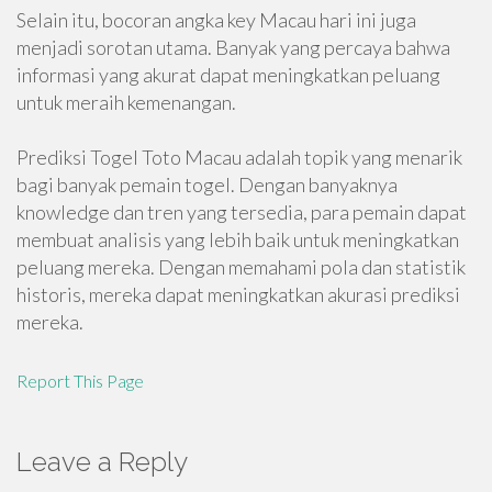
Selain itu, bocoran angka key Macau hari ini juga
menjadi sorotan utama. Banyak yang percaya bahwa
informasi yang akurat dapat meningkatkan peluang
untuk meraih kemenangan.
Prediksi Togel Toto Macau adalah topik yang menarik
bagi banyak pemain togel. Dengan banyaknya
knowledge dan tren yang tersedia, para pemain dapat
membuat analisis yang lebih baik untuk meningkatkan
peluang mereka. Dengan memahami pola dan statistik
historis, mereka dapat meningkatkan akurasi prediksi
mereka.
Report This Page
Leave a Reply