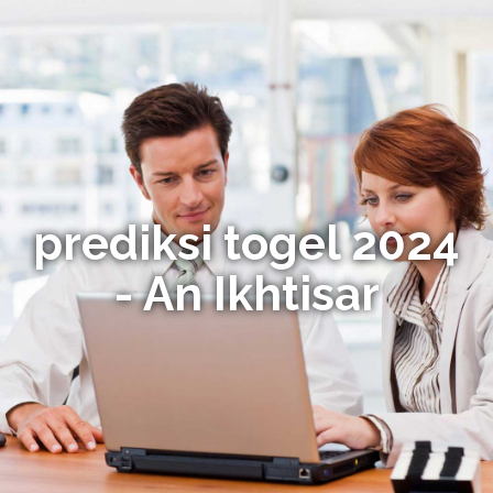
prediksi togel 2024
- An Ikhtisar