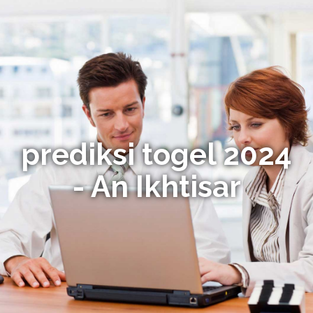
prediksi togel 2024
- An Ikhtisar